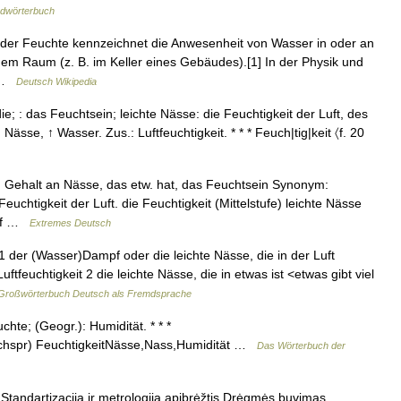
dwörterbuch
der Feuchte kennzeichnet die Anwesenheit von Wasser in oder an
nem Raum (z. B. im Keller eines Gebäudes).[1] In der Physik und
… …
Deutsch Wikipedia
, die; : das Feuchtsein; leichte Nässe: die Feuchtigkeit der Luft, des
ässe, ↑ Wasser. Zus.: Luftfeuchtigkeit. * * * Feuch|tig|keit 〈f. 20
e) Gehalt an Nässe, das etw. hat, das Feuchtsein Synonym:
euchtigkeit der Luft. die Feuchtigkeit (Mittelstufe) leichte Nässe
 auf …
Extremes Deutsch
 1 der (Wasser)Dampf oder die leichte Nässe, die in der Luft
Luftfeuchtigkeit 2 die leichte Nässe, die in etwas ist <etwas gibt viel
Großwörterbuch Deutsch als Fremdsprache
hte; (Geogr.): Humidität. * * *
fachspr) FeuchtigkeitNässe,Nass,Humidität …
Das Wörterbuch der
Standartizacija ir metrologija apibrėžtis Drėgmės buvimas