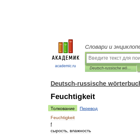
Словари и энциклоп
academic.ru
Deutsch-russische wörterbuch der kunst
Deutsch-russische wörterbuc
Feuchtigkeit
Толкование
Перевод
Feuchtigkeit
f
сырость
,
влажность