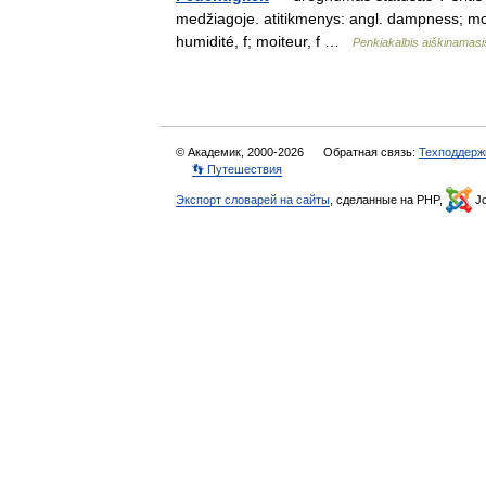
medžiagoje. atitikmenys: angl. dampness; moi
humidité, f; moiteur, f …
Penkiakalbis aiškinamasi
© Академик, 2000-2026
Обратная связь:
Техподдерж
👣 Путешествия
Экспорт словарей на сайты
, сделанные на PHP,
Jo