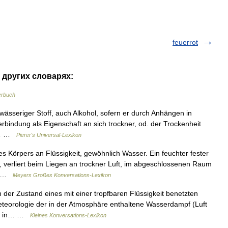
feuerrot
в других словарях:
erbuch
wässeriger Stoff, auch Alkohol, sofern er durch Anhängen in
Verbindung als Eigenschaft an sich trockner, od. der Trockenheit
er… …
Pierer's Universal-Lexikon
s Körpers an Flüssigkeit, gewöhnlich Wasser. Ein feuchter fester
, verliert beim Liegen an trockner Luft, im abgeschlossenen Raum
en …
Meyers Großes Konversations-Lexikon
 der Zustand eines mit einer tropfbaren Flüssigkeit benetzten
Meteorologie der in der Atmosphäre enthaltene Wasserdampf (Luft
des in… …
Kleines Konversations-Lexikon