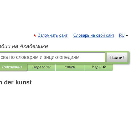
Запомнить сайт
Словарь на свой сайт
RU
едии на Академике
Найти!
Толкования
Переводы
Книги
Игры ⚽
h der kunst