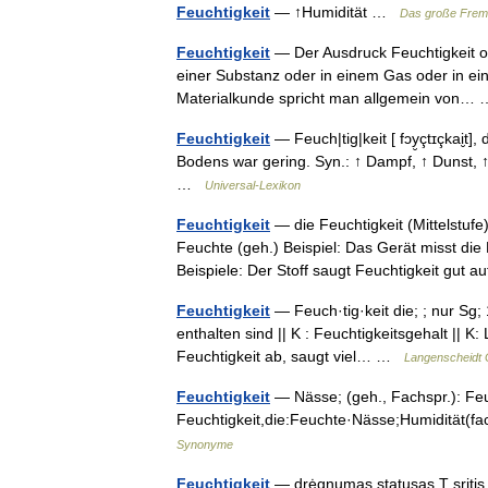
Feuchtigkeit
— ↑Humidität …
Das große Frem
Feuchtigkeit
— Der Ausdruck Feuchtigkeit o
einer Substanz oder in einem Gas oder in ei
Materialkunde spricht man allgemein von
Feuchtigkeit
— Feuch|tig|keit [ fɔy̮çtɪçkai̮t]
Bodens war gering. Syn.: ↑ Dampf, ↑ Dunst, ↑ N
…
Universal-Lexikon
Feuchtigkeit
— die Feuchtigkeit (Mittelstuf
Feuchte (geh.) Beispiel: Das Gerät misst die F
Beispiele: Der Stoff saugt Feuchtigkeit gut
Feuchtigkeit
— Feuch·tig·keit die; ; nur Sg;
enthalten sind || K : Feuchtigkeitsgehalt || K: 
Feuchtigkeit ab, saugt viel… …
Langenscheidt 
Feuchtigkeit
— Nässe; (geh., Fachspr.): Feuc
Feuchtigkeit,die:Feuchte·Nässe;Humidität(
Synonyme
Feuchtigkeit
— drėgnumas statusas T sritis 