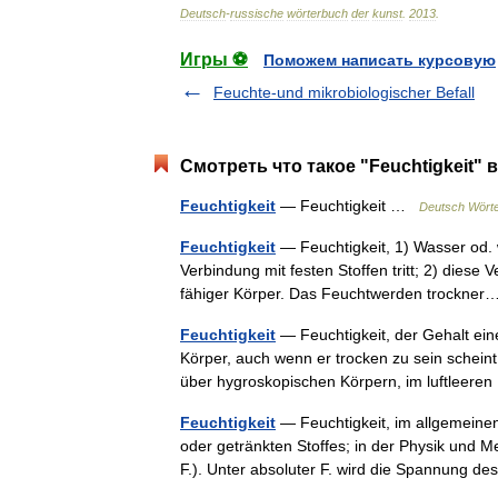
Deutsch
-
russische
wörterbuch
der
kunst
.
2013
.
Игры ⚽
Поможем написать курсовую
Feuchte-und mikrobiologischer Befall
Смотреть что такое "Feuchtigkeit" 
Feuchtigkeit
— Feuchtigkeit …
Deutsch Wört
Feuchtigkeit
— Feuchtigkeit, 1) Wasser od. 
Verbindung mit festen Stoffen tritt; 2) diese 
fähiger Körper. Das Feuchtwerden trockn
Feuchtigkeit
— Feuchtigkeit, der Gehalt eine
Körper, auch wenn er trocken zu sein scheint
über hygroskopischen Körpern, im luftleer
Feuchtigkeit
— Feuchtigkeit, im allgemeinen
oder getränkten Stoffes; in der Physik und 
F.). Unter absoluter F. wird die Spannung 