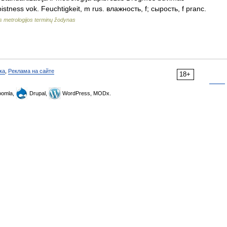
stness vok. Feuchtigkeit, m rus. влажность, f; сырость, f pranc.
s metrologijos terminų žodynas
ка
,
Реклама на сайте
18+
omla,
Drupal,
WordPress, MODx.